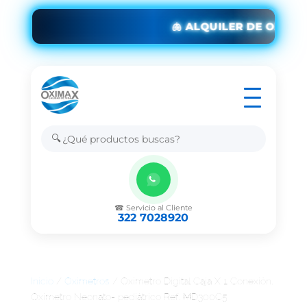
🫁 ALQUILER DE OXÍGE
🔍
☎ Servicio al Cliente
322 7028920
Inicio
/
Oxímetros
/ Oxímetro Digital Caja X 1 Conexión.
Oxímetro Neonato- pediátrico Ref. MD300C5