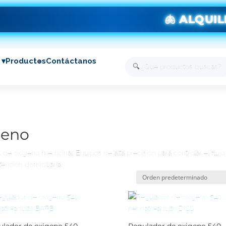
🫁 ALQUIL
 ▾
Productos
Contáctanos
🔍
geno
 de oxígeno medicinal. Equipos de alta precisión para controlar el fluj
ención domiciliaria.