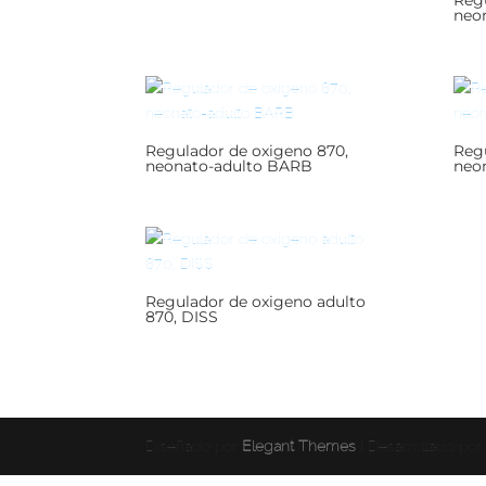
Regu
neo
Regulador de oxigeno 870,
Regu
neonato-adulto BARB
neo
Regulador de oxigeno adulto
870, DISS
Diseñado por
Elegant Themes
| Desarrollado po