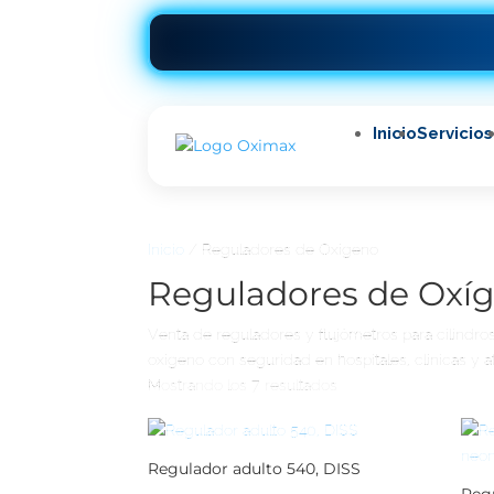
Inicio
Servicios
Inicio
/ Reguladores de Oxígeno
Reguladores de Oxí
Venta de reguladores y flujómetros para cilindros
oxígeno con seguridad en hospitales, clínicas y at
Mostrando los 7 resultados
Regulador adulto 540, DISS