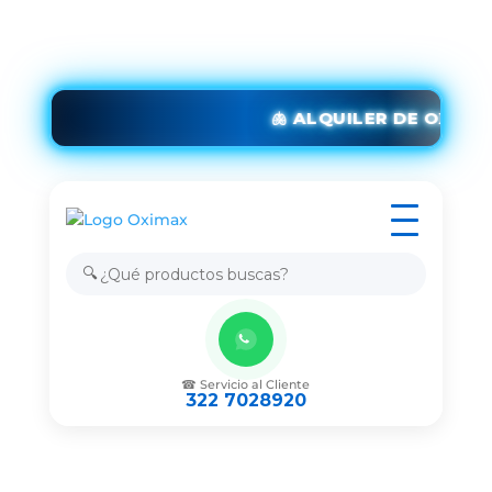
🫁 ALQUILER DE OXÍGE
🔍
☎ Servicio al Cliente
322 7028920