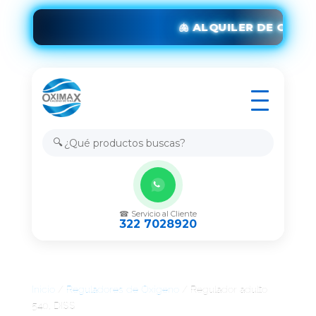
🫁 ALQUILER DE OXÍG
🔍
☎ Servicio al Cliente
322 7028920
Inicio
/
Reguladores de Oxígeno
/ Regulador adulto
540, DISS